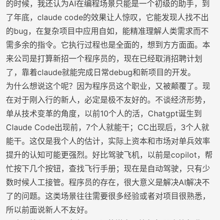
的时候，我还认为AI在编程场景只能是一个初级的助手，到
了年底，claude code的效果让人惊叹，它能发现人找不出
的bug，在复杂项目中应用自如，能精准理解人类需求而不
需多余的指令。它执行过程也是全面的，想到方方面面。本
来公司是打算新招一个程序员的，现在已经取消招聘计划
了，靠着claude就能完成日常debug和新项目的开发。
为什么想说这个呢？因为程序员这个职业，又被颠覆了。现
在对于刚入行的新人，必定是极不友好的。不谈经济形势，
单从技术变革的角度，以前10个人的活，Chatgpt诞生到
Claude Code出现前，7个人就能干；CC出现后，3个人就
能干。这仅是我个人的估计，实际上资本和市场对单兵效率
提升的认知可能更强烈。好比驾驶飞机，以前是copilot，帮
忙按下几个按钮，查找飞行手册；现在是自动驾驶，只有少
数时候人工接管。程序员的存在，很大意义是解决AI解决不
了的问题。这类场景往往需要很多经验或者对项目很熟悉，
所以前面说新人不友好。