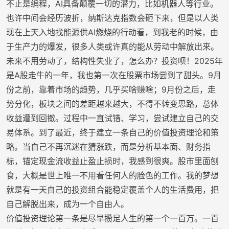
不止是编程，AI具备颠覆一切的潜力，比如机器人等行业。
也许中间会经历波折，纳斯达克指数会砸下来，但是以人类
现在上天入地找能源供AI燃烧的行动看，到我老的时候，由
于生产力的爆发，很多人类或许真的能从劳动中解放出来。
未来不用劳动了，结构性失业了，怎么办？投资呗！2025年
是A股走牛的一年，我也第一次在股票市场尝到了甜头。9月
份之前，靠着市场的趋势，几乎买啥赚啥；9月份之后，走
势分化，板块之间的差距越来越大，不得不转变思路，总体
收益遭到回撤。过程中一直试错、学习，尝试建立自己的交
易体系。到了最近，终于建立一条自己的价值投资理论和策
略。当自己不再沉迷在猜涨跌，而是分析基本面、财务指
标，锚定现金流收益止盈止损时，我感到很爽。股市里面刨
食，大概是世上唯一不用看任何人的脸色的工作。我的梦想
就是有一天自己的投资组合能稳定覆盖个人的生活费用，把
自己解脱出来，成为一个自由人。
价值投资理论第一条是尽早攒足人生的第一个一百万。一百