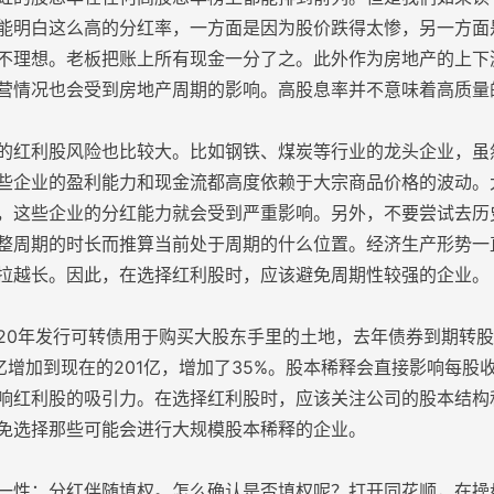
能明白这么高的分红率，一方面是因为股价跌得太惨，另一方面
不理想。老板把账上所有现金一分了之。此外作为房地产的上下
营情况也会受到房地产周期的影响。高股息率并不意味着高质量
的红利股风险也比较大。比如钢铁、煤炭等行业的龙头企业，虽
些企业的盈利能力和现金流都高度依赖于大宗商品价格的波动。
，这些企业的分红能力就会受到严重影响。另外，不要尝试去历
整周期的时长而推算当前处于周期的什么位置。经济生产形势一
拉越长。因此，在选择红利股时，应该避免周期性较强的企业。
20年发行可转债用于购买大股东手里的土地，去年债券到期转股
9亿增加到现在的201亿，增加了35%。股本稀释会直接影响每股
响红利股的吸引力。在选择红利股时，应该关注公司的股本结构
免选择那些可能会进行大规模股本稀释的企业。
一性：分红伴随填权。怎么确认是否填权呢？打开同花顺，在操