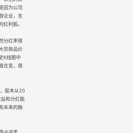
是因为公司
游企业，东
的红利股。
然分红率很
大宗商品价
史K线图中
直在变，周
，股本从20
收益和分红能
和未来的融
盘必读里