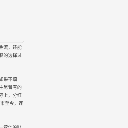
金流，还能
股的选择过
如果不填
主尽管有的
际上，分红
上市至今，连
一读他的财