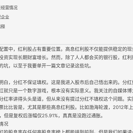
析经营情况
型企业
稀释
配置中，红利股占有重要位置。高息红利股不仅能提供稳定的现
投资实现长期财富增长。然而，除了人人都会买的银行股，红利
的坑，以至于我要单开一篇文章记录这些坑。
明白，分红不保证填权。这是我进入股市后自己悟出来的。分红
红就只是一个数字游戏，根本没有实际意义。我关注的自媒体博
分红率讲得头头是道，但从来没有提过分红不填权这个问题。实
票比比皆是，尤其是那些高息红利股。比如渤海轮渡，2012年
年，但是复权后涨幅仅25.91%，真真是没跑过通胀。
情况
虹的股息率在任何高股息率榜上都能排到前列。但是我们如果读