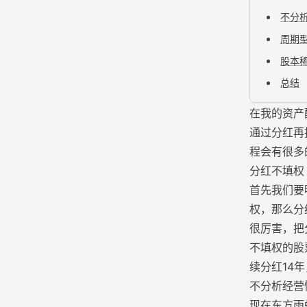
不分
周期
股本
总结
在我的资产
通过分红再
程会有很多
分红不填权
首先我们要
权，那么分
很厉害，把
不填权的股
续分红14
不分析经营
现在东方雨